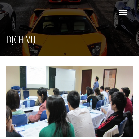
Công ty Cổ phần
Tư vấn, Đào tạo Đấu thầu và Quản lý Kinh tế
DỊCH VỤ
Trang chủ
Giới thiệu
Giới thiệu công ty
Tầm nhìn sứ mệnh
Nhận diện thương hiệu
Lịch Khai giảng
Dịch vụ
Đào tạo chứng chỉ
Đào tạo quản trị
Tư vấn
Liên hệ